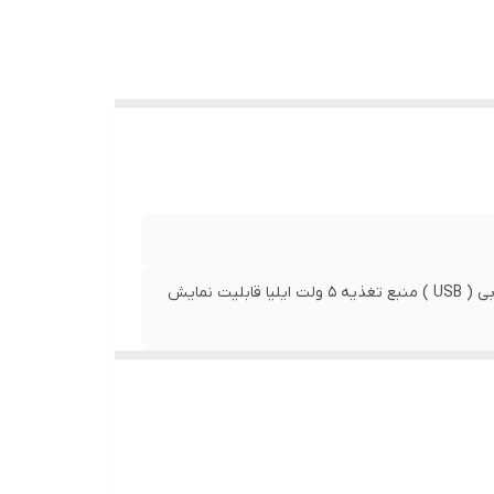
قابلیت نمایش متن و عکس بصورت تک رنگ قابلیت اتصال یو اس بی ( USB ) منبع تغذیه 5 ولت ایلیا قابلیت نمایش