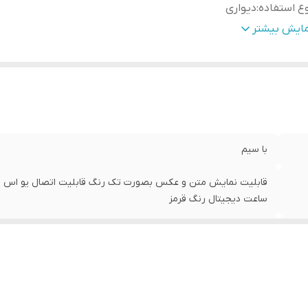
ع استفاده
:
دیواری
حوه نمایش
:
نمایش متن و عکس بصورت تک رنگ
مایش بیشتر
عاد
:
74*202*15
نس
:
ورق آهن با رنگ الکترواستاتیک
ژگی‌های دستگاه
:
امکان نمایش متن دلخواه
زن
:
31 گرم
با سیم
ساعت دیجیتال رنگ قرمز
فارسی , انگلیسی
دیواری
نمایش متن و عکس بصورت تک رنگ