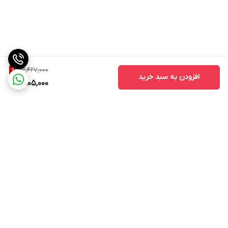
3,427,000
9
%
افزودن به سبد خرید
3,105,000
برگشت به بالا