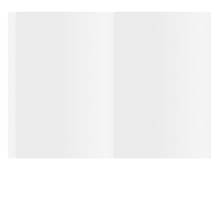
آداپتور این تابلو دکمه ای برای روشن و خاموش کردن قرار گرفته است تا
برای روشن و خاموش کردن تابلو نیازی به کشیدن پریز تابلو نداشته
باشید. برای نصب تابلو بر روی شیشه،ابتدا از تمیز بودن شیشه اطمینان
حاصل کنید.پس از تمیز کردن شیشه،تابلو را روی شیشه و محل مورد
نظرتان قرار داده و جای سوراخ ها را علامت گذاری کنید.سپس روکش
پولک ها را کنده و در نقاط علامت گذاری شده محکم بچسبانید و سیم
های پولک را از داخل سوراخ های تابلو عبور داده و محکم کنید و در انتها
کافیست که دوشاخه را به برق بزنید.