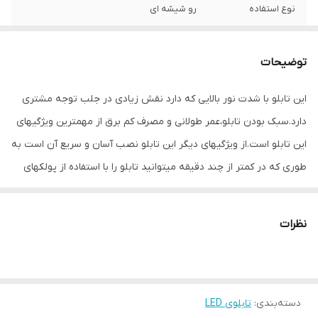
نوع استفاده
رو شیشه ای
ابعاد
45×21×5
توضیحات
جنس
Mdf
این تابلو با شدت نور بالایی که دارد نقش زیادی در جلب توجه مشتری
وزن
0.6 گرم
دارد.سبک بودن تابلو،عمر طولانی و مصرف کم برق از مهمترین ویژگیهای
این تابلو است.از ویژگیهای دیگر این تابلو نصب آسان و سریع آن است به
طوری که در کمتر از چند دقیقه میتوانید تابلو را با استفاده از پولکهای
حاضری، نصب و استفاده کنید. برخلاف نمونه های دیگر در مقابل نور
خورشید درخشندگی داشته و روز دید است که باعث جلب توجه و جذب
نظرات
مشتری می شود. یکی از مزیتهای این تابلو این است که آداپتور در پشت
تابلو تعبیه شده و نیاز به سیم کشی ندارد و فقط کافی است که دوشاخه
را برق بزنید. برای راحتی نصب سیمی به طول ۳ متر تعبیه شده تا در
دسته‌بندی
:
تابلوی LED
صورت دور بودن پریز از شیشه،نیاز به اضافه کردن سیم نباشد و بر روی