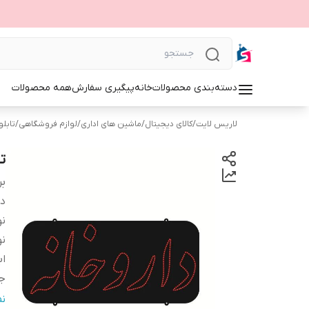
دسته‌بندی محصولات
خانه
پیگیری سفارش
همه محصولات
لاریس لایت
/
کالای دیجیتال
/
ماشین های اداری
/
لوازم فروشگاهی
/
تابلوی 
ت
بر
دس
نو
نو
اب
ج
و
ن