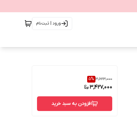
ورود | ثبت‌نام
5
%
3,623,000
3,427,000
افزودن به سبد خرید