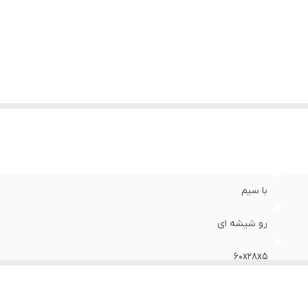
با سیم
رو شیشه ای
60x28x5
MDF