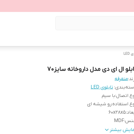
LED
ابلو ال ای دی مدل داروخانه سایز70
ند:
متفرقه
ته‌بندی
:
تابلوی LED
ع اتصال
:
با سیم
ع استفاده
:
رو شیشه ای
عاد
:
60x28x5
نس
:
MDF
زن
:
0.6 گرم
مایش بیشتر