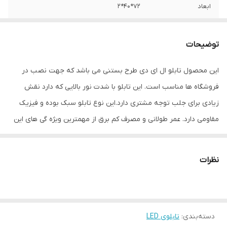
ابعاد
72*40*2
جنس
LED MDF
توضیحات
وزن
0.5 گرم
این محصول تابلو ال ای دی طرح بستنی می باشد که جهت نصب در
فروشگاه ها مناسب است. این تابلو با شدت نور بالایی که دارد نقش
زیادی برای جلب توجه مشتری دارد.این نوع تابلو سبک بوده و فیزیک
مقاومی دارد. عمر طولانی و مصرف کم برق از مهمترین ویژه گی های این
تابلوهاست.نصب بسیار آسان وسریع موجب می شود تا در کمترین زمان
استفاده از این تابلو را آغاز کنید. علاوه بر قابلیت نصب بر روی شیشه این
نظرات
تابلو می تواند در هر موقعیتی که لازم باشد آویز شود و یا تکیه داده
شود چراکه عملکرد تابلو به محل نصب وابسته نیست. فیزیک محکم
موجب می شود تا نگرانی از بابت آسیب وارد شدن به تابلو نداشته
دسته‌بندی
:
تابلوی LED
باشیم. با شدت نور بالا این تابلو روز دید است و بر خلاف نمونه های دیگر