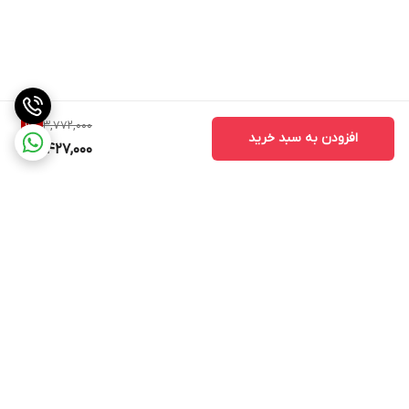
3,772,000
9
%
افزودن به سبد خرید
3,427,000
برگشت به بالا