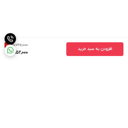
5,727,000
10
%
افزودن به سبد خرید
5,152,000
برگشت به بالا