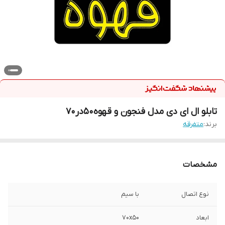
تابلو ال ای دی مدل فنجون و قهوه50در70
برند:
متفرقه
مشخصات
نوع اتصال
با سیم
ابعاد
70x50