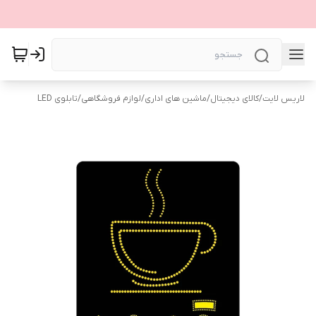
لاریس لایت
/
کالای دیجیتال
/
ماشین های اداری
/
لوازم فروشگاهی
/
تابلوی LED