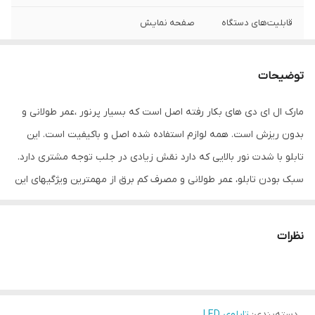
قابلیت‌های دستگاه
صفحه نمایش
وزن
22 گرم
توضیحات
مارک ال ای دی های بکار رفته اصل است که بسیار پرنور ،عمر طولانی و
بدون ریزش است. همه لوازم استفاده شده اصل و باکیفیت است. این
تابلو با شدت نور بالایی که دارد نقش زیادی در جلب توجه مشتری دارد.
سبک بودن تابلو، عمر طولانی و مصرف کم برق از مهمترین ویژگیهای این
تابلو است. از ویژگیهای دیگر این تابلو نصب آسان و سریع آن است به
طوری که در کمتر از چند دقیقه میتوانید تابلو را با استفاده از پولکهای
نظرات
حاضری، نصب و استفاده کنید. برخلاف نمونه های دیگر در مقابل نور
خورشید درخشندگی داشته و روز دید است که باعث جلب توجه و جذب
مشتری می شود. یکی از مزیتهای این تابلو این است که آداپتور در پشت
دسته‌بندی
:
تابلوی LED
تابلو تعبیه شده و نیاز به سیم کشی ندارد و فقط کافی است که دوشاخه