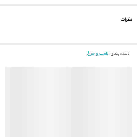
ماندگار به یادگار هدیه دهد. کیفیت و قیمت ما را از مشتریان سابق ما
استعلام نمایید و با خیال راحت سفارش دهید ارسال رایگان همراه با
نظرات
تجهیزات نصب رایگان استفاده از بهترین متریال روز بازار قیمت کاملا
رقابتی
دسته‌بندی
:
لامپ و چراغ