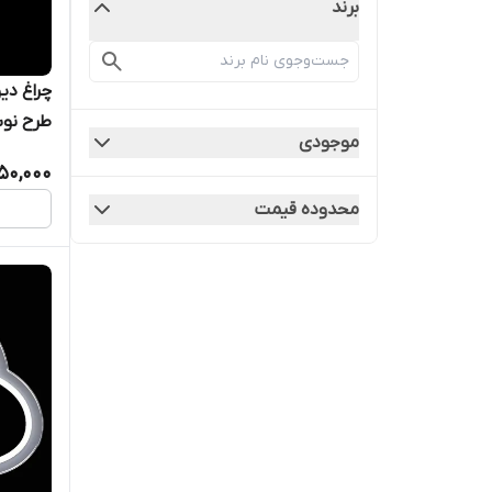
برند
چراغ دی
طرح نوش
موجودی
350,000
محدوده قیمت