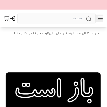
لاریس لایت
/
کالای دیجیتال
/
ماشین های اداری
/
لوازم فروشگاهی
/
تابلوی LED