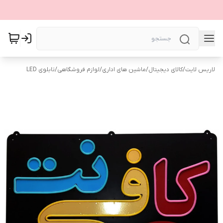
لاریس لایت
/
کالای دیجیتال
/
ماشین های اداری
/
لوازم فروشگاهی
/
تابلوی LED