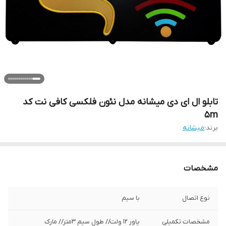
تابلو ال ای دی میشانه مدل نئون فلکسی کافی نت کد
5m
برند:
میشانه
مشخصات
نوع اتصال
با سیم
مشخصات تکمیلی
پاور 12 ولت// طول سیم 3متر// مارک