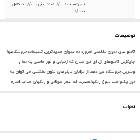
نئون=سینا نئون// زمینه رنگی براق// پک کامل
نصب//
ابعاد
42x65
توضیحات
قابلیت‌های دستگاه
صفحه نمایش
تابلو های نئون فلکسی امروزه به عنوان جدیدترین تبلیغات فروشگاهها
وزن
1000 گرم
جایگزین تابلوهای ال ای دی شدن که زیبایی و نور خاصی به نما و
ویترین فروشگاه می دهد.از مزایای تابلوهای نئون فلکسی می توان به
نور یکنواخت،تنوع رنگها،مصرف کم ،عمر طولانی و رنگهای جذاب اشاره
کرد که باعث جلب توجه و جذب مشتری میشود. مهمترین قسمت این
تابلوها نئون فلکسی هست که برند میشانه ،متریال فوق العاده با
نظرات
کیفیت استفاده میکند که دارای انعطاف بالا و شدت نور بسیار خوب
هستند. متریال درجه یک باعث زیبایی کار،یکنواختی نور ،شدت نور بالا و
از همه مهمتر عمر طولانی می شود. .زمینه های رنگی باعث جذابیت و