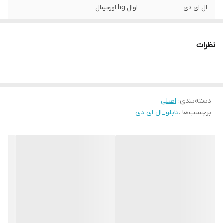
ال ای دی
اوال hg اورجینال
طلق شیشه ای
۲.۵میل
نظرات
فلاشر
برنامه دار
قلاب آویز
۲عدد
دسته‌بندی
:
اصلی
برچسب‌ها :
تابلو_ال ای دی