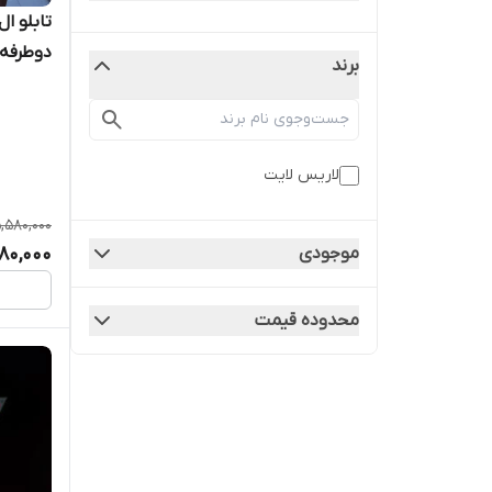
دوطرفه
برند
لاریس لایت
,580,000
موجودی
80,000
محدوده قیمت