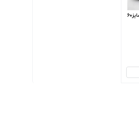
تابلو لاس وگاسی اروپایی قهوه سایز۶۰