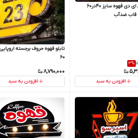
تابلو ال ای دی قهوه سایز ۴۰در۶۰
 قاب ضدآب
تابلو قهوه حروف برجسته اروپایی
۶۰
3
%
5
8,790,000
5,3
افزودن به سبد
افزودن به سبد