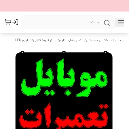
لاریس لایت
/
کالای دیجیتال
/
ماشین های اداری
/
لوازم فروشگاهی
/
تابلوی LED