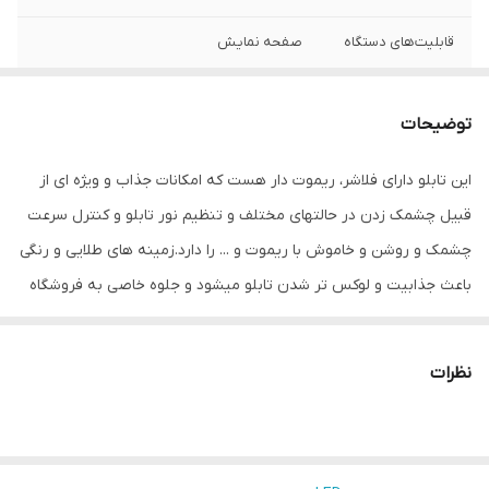
قابلیت‌های دستگاه
صفحه نمایش
وزن
1000 گرم
توضیحات
این تابلو دارای فلاشر، ریموت دار هست که امکانات جذاب و ویژه ای از
قبیل چشمک زدن در حالتهای مختلف و تنظیم نور تابلو و کنترل سرعت
چشمک و روشن و خاموش با ریموت و ... را دارد.زمینه های طلایی و رنگی
باعث جذابیت و لوکس تر شدن تابلو میشود و جلوه خاصی به فروشگاه
می دهد.هدف این مجموعه تولید محصولات استاندارد که از همه ی لحاظ
اصولی و استاندارد بوده و با برند میشانه ارائه میگردد.ال ای دی های بکار
نظرات
رفته بهترین نوع ال ای دی در بازار می باشد که بسیار پرنور،عمر طولانی و
بدون ریزش است.این تابلو با نور زیاد باعث جلب توجه و جذب مشتری
می شود. این تابلوها بر اساس علم روز الکترونیک توسط متخصصین