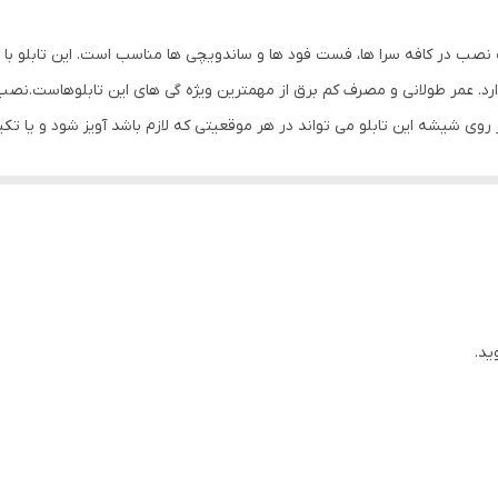
0.5 گرم
صب در کافه سرا ها، فست فود ها و ساندویچی ها مناسب است. این تابلو با 
ارد. عمر طولانی و مصرف کم برق از مهمترین ویژه گی های این تابلوهاست.نص
ب بر روی شیشه این تابلو می تواند در هر موقعیتی که لازم باشد آویز شود و یا 
 وارد شدن به تابلو نداشته باشیم. با شدت نور بالا این تابلو روز دید است 
لو از شدت نور خوبی برخوردار است. به همراه این تابلو راهنمای نصب و بستها
د
ید.