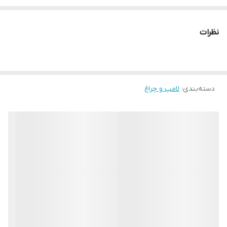
ماندگار به یادگار هدیه دهد. کیفیت و قیمت ما را از مشتریان سابق ما
استعلام نمایید و با خیال راحت سفارش دهید ارسال رایگان همراه با
نظرات
تجهیزات نصب رایگان استفاده از بهترین متریال روز بازار قیمت کاملا
رقابتی
دسته‌بندی
:
لامپ و چراغ