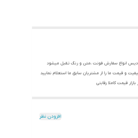
بلو شاسی گیمینگ طرح نئون قابل اجرا در طرح، رنگ و سایز متنوع همراه با اداپتور و کارت گارانتی 36ماهه فرادیس انواع سفارش فونت ،متن و رنگ تقبل میشود
کیفیت و قیمت ما را از مشتریان سابق ما استعلام نمایید
افزودن نظر