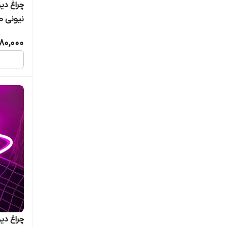
چراغ دی
نیونی طرح پ
80,000
چراغ دی