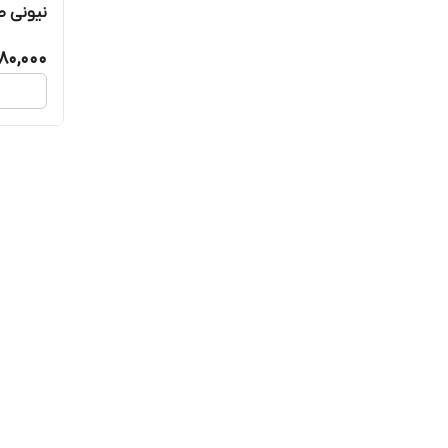
نیونی ط
80,000