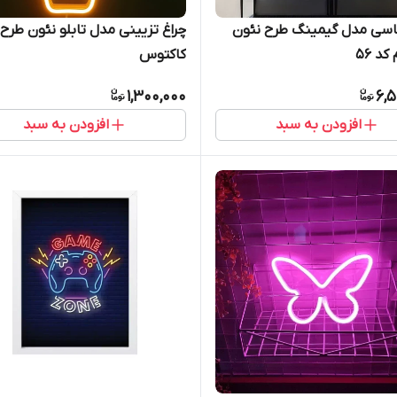
اسی مدل گیمینگ طرح نئون
چراغ تزیینی مدل تابلو نئون طرح
د 56
کاکتوس
1,300,000
6,5
افزودن به سبد
افزودن به سبد