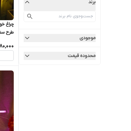
برند
چراغ خو
طرح ستا
موجودی
80,000
محدوده قیمت