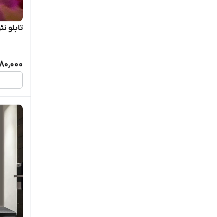
تابلو ن
80,000