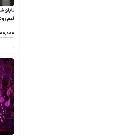
تابلو ش
گیم روم ک
00,000