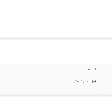
زن
:
1 گرم
با سیم
طول سیم ۳ متر
آویز
55×53×3