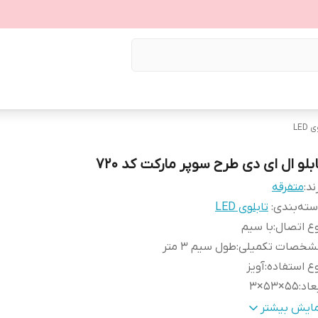
LED
ابلو ال ای دی طرح سوپر مارکت کد ۷۲۰
ند:
متفرقه
ته‌بندی
:
تابلوی LED
ع اتصال
:
با سیم
شخصات تکمیلی
:
طول سیم ۳ متر
ع استفاده
:
آویز
عاد
:
55×53×3
نس
:
Mdf
مایش بیشتر