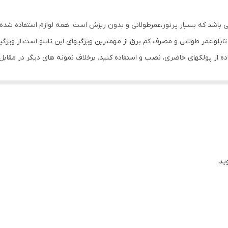
Mdf
می باشد که بسیار پرنور،عمرطولانی و بدون ریزش است. همه لوازم استفاده شده 
1 گرم
بلو،عمر طولانی و مصرف کم برق از مهمترین ویژگیهای این تابلو است.از ویژگ
تفاده از پولکهای حاضری، نصب و استفاده کنید. برخلاف نمونه های دیگر در مق
ن تابلو این است که آداپتور در پشت تابلو تعبیه شده و نیاز به سیم کشی ند
تعبیه شده تا در صورت دور بودن پریز از شیشه،نیاز به اضافه کردن سیم نباشد. تابلو ب
ک چسب دار برای نصب تابلو بر روی شیشه درنظر گرفته شده است تا نصبی تمیز و
 از تمیز کردن شیشه،تابلو را روی شیشه و محل مورد نظرتان قرار داده و جا
یم های پولک را از داخل سوراخ های تابلو عبور داده و محکم کنید و در انتها
شیشه ها را تمیز کنید و جنس نخ نامرئی مقاوم است و مزیت روش پولک این ا
ید.