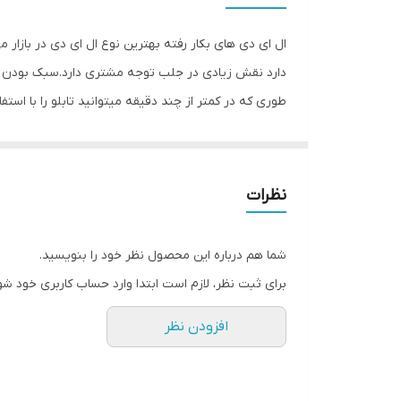
جنس
ال ای دی های بکار رفته بهترین نوع ال ای دی در بازار 
وزن
دارد نقش زیادی در جلب توجه‌ مشتری دارد.سبک بودن تا
طوری که در کمتر از چند دقیقه میتوانید تابلو را با اس
باعث جلب توجه و جذب مشتری می شود. یکی از مزیتهای ای
راحتی نصب سیمی به طول ۳ متر 
۴متر نخ نامرئی برای آویزان کردن تابلو و تعدادی پول
نظرات
شیشه،ابتدا از تمیز بودن شیشه اطمینان حاصل کنید.پس
را کنده و در نقاط علامت گذاری شده محکم بچسبانید و س
شما هم درباره این محصول نظر خود را بنویسید.
آویزی نسبت به پولک این است که به راحتی می توانید 
برای ثبت نظر، لازم است ابتدا وارد حساب کاربری خود شو
افزودن نظر