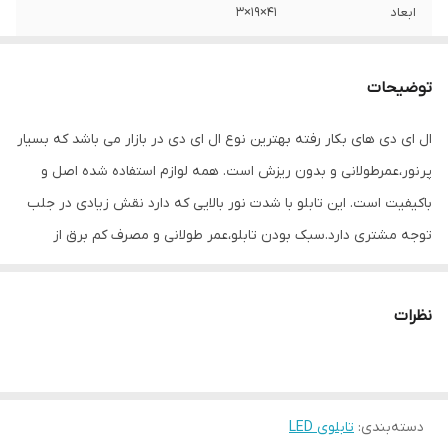
ابعاد
41×19×3
جنس
Mdf
توضیحات
وزن
0.6 گرم
ال ای دی های بکار رفته بهترین نوع ال ای دی در بازار می باشد که بسیار
پرنور،عمرطولانی و بدون ریزش است. همه لوازم استفاده شده اصل و
باکیفیت است. این تابلو با شدت نور بالایی که دارد نقش زیادی در جلب
توجه‌ مشتری دارد.سبک بودن تابلو،عمر طولانی و مصرف کم برق از
مهمترین ویژگیهای این تابلو است.از ویژگیهای دیگر این تابلو نصب آسان
و سریع آن است به طوری که در کمتر از چند دقیقه میتوانید تابلو را با
نظرات
استفاده از پولکهای حاضری، نصب و استفاده کنید. برخلاف نمونه های
دیگر در مقابل نور خورشید درخشندگی داشته و روز دید است که باعث
جلب توجه و جذب مشتری می شود. یکی از مزیتهای این تابلو این است
دسته‌بندی
:
تابلوی LED
که آداپتور در پشت تابلو تعبیه شده و نیاز به سیم کشی ندارد و فقط