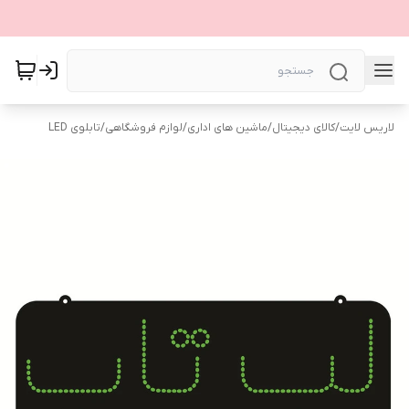
لاریس لایت
/
کالای دیجیتال
/
ماشین های اداری
/
لوازم فروشگاهی
/
تابلوی LED