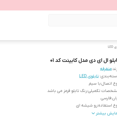
LED
ابلو ال ای دی مدل کابینت کد 01
ند:
متفرقه
ته‌بندی
:
تابلوی LED
ع اتصال
:
با سیم
شخصات تکمیلی
:
رنگ تابلو قرمز می باشد
ان
:
فارسی
ع استفاده
:
رو شیشه ای
عاد
:
7x30x60
مایش بیشتر