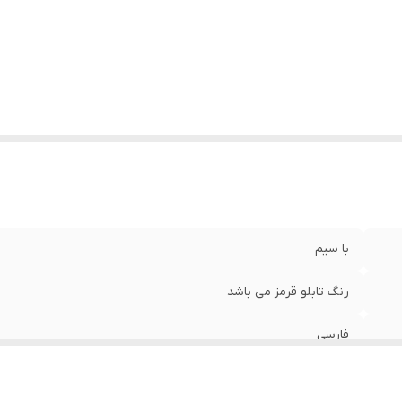
نس
:
MDF LED
زن
:
1 گرم
با سیم
رنگ تابلو قرمز می باشد
فارسی
رو شیشه ای