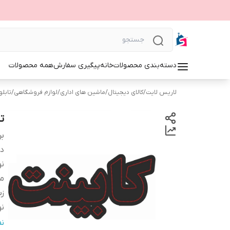
دسته‌بندی محصولات
خانه
پیگیری سفارش
همه محصولات
لاریس لایت
/
کالای دیجیتال
/
ماشین های اداری
/
لوازم فروشگاهی
/
تابلوی 
ت
بر
دس
نو
م
زب
نو
اب
ن