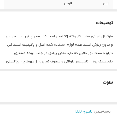
زبان
فارسی
نوع استفاده
رو شیشه ای
توضیحات
ابعاد
50×24×5
مارک ال ای دی های بکار رفته hg اصل است که بسیار پرنور ،عمر طولانی
جنس
Mdf
و بدون ریزش است. همه لوازم استفاده شده اصل و باکیفیت است. این
وزن
0.6 گرم
تابلو با شدت نور بالایی که دارد نقش زیادی در جلب توجه مشتری
دارد.سبک بودن تابلو،عمر طولانی و مصرف کم برق از مهمترین ویژگیهای
این تابلو است.از ویژگیهای دیگر این تابلو نصب آسان و سریع آن است به
طوری که در کمتر از چند دقیقه میتوانید تابلو را با استفاده از پولکهای
نظرات
حاضری، نصب و استفاده کنید. برخلاف نمونه های دیگر در مقابل نور
خورشید درخشندگی داشته و روز دید است که باعث جلب توجه و جذب
مشتری می شود. یکی از مزیتهای این تابلو این است که آداپتور در پشت
دسته‌بندی
:
تابلوی LED
تابلو تعبیه شده و نیاز به سیم کشی ندارد و فقط کافی است که دوشاخه