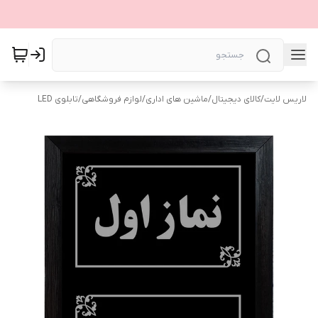
لاریس لایت
/
کالای دیجیتال
/
ماشین های اداری
/
لوازم فروشگاهی
/
تابلوی LED