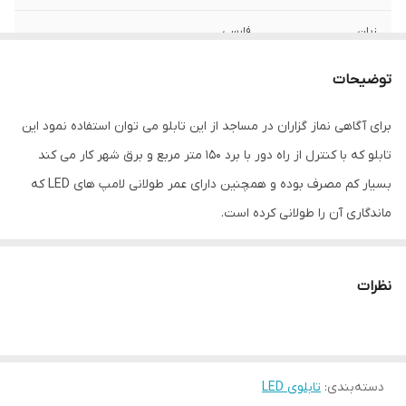
زبان
فارسی
نوع استفاده
دیواری
توضیحات
نحوه نمایش
ثابت
برای آگاهی نماز گزاران در مساجد از این تابلو می توان استفاده نمود این
تابلو که با کنترل از راه دور با برد 150 متر مربع و برق شهر کار می کند
ابعاد
30*40*5
بسیار کم مصرف بوده و همچنین دارای عمر طولانی لامپ های LED که
جنس
پی وی سی و پلکسی
ماندگاری آن را طولانی کرده است.
وزن
1 گرم
نظرات
دسته‌بندی
:
تابلوی LED