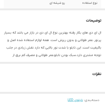
نوع استفاده
رو شیشه ای
ابعاد
41×15×5
توضیحات
جنس
Mdf
ال ای دی های بکار رفته بهترین نوع ال ای دی در بازار می باشد که بسیار
وزن
0.5 گرم
پرنور ،عمر طولانی و بدون ریزش است. همه لوازم استفاده شده اصل و
باکیفیت است. این تابلو با شدت نور بالایی که دارد نقش زیادی در جلب
توجه مشتری دارد.سبک بودن تابلو،عمر طولانی و مصرف کم برق از
مهمترین ویژگیهای این تابلو است.از ویژگیهای دیگر این تابلو نصب آسان
و سریع آن است به طوری که در کمتر از چند دقیقه میتوانید تابلو را با
نظرات
استفاده از پولکهای حاضری، نصب و استفاده کنید. برخلاف نمونه های
دیگر در مقابل نور خورشید درخشندگی داشته و روز دید است که باعث
جلب توجه و جذب مشتری می شود. یکی از مزیتهای این تابلو این است
دسته‌بندی
:
تابلوی LED
که آداپتور در پشت تابلو تعبیه شده و نیاز به سیم کشی ندارد و فقط