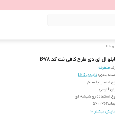
LED
بلو ال ای دی طرح کافی نت کد ۱۶۷۸
ند:
متفرقه
ته‌بندی
:
تابلوی LED
ع اتصال
:
با سیم
ان
:
فارسی
ع استفاده
:
رو شیشه ای
عاد
:
62×22×5
نس
:
Mdf
مایش بیشتر