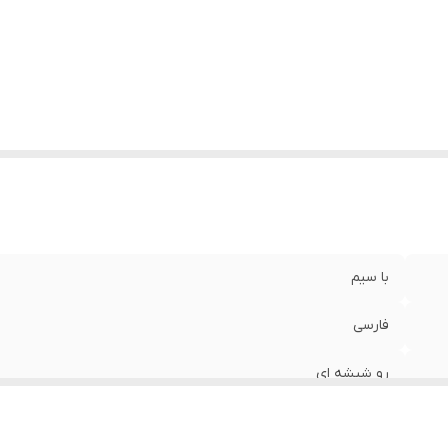
زن
:
0.6 گرم
با سیم
فارسی
رو شیشه ای
62×22×5