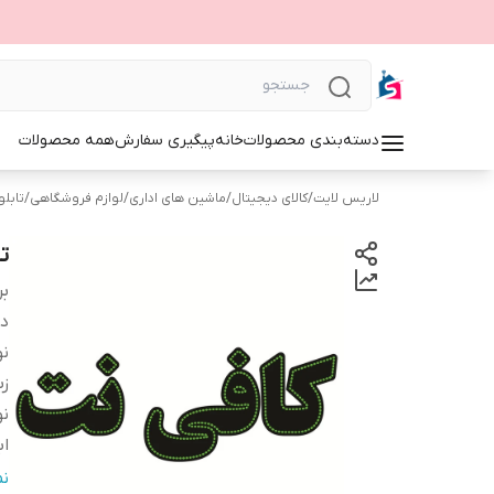
دسته‌بندی محصولات
خانه
پیگیری سفارش
همه محصولات
لاریس لایت
/
کالای دیجیتال
/
ماشین های اداری
/
لوازم فروشگاهی
/
تابلوی 
تا
بر
دس
نو
زب
نو
اب
ج
ن