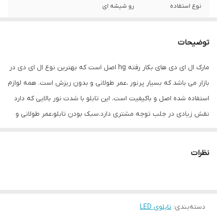
نوع استفاده
رو شیشه ای
ابعاد
29×15×5
توضیحات
جنس
Mdf
مارک ال ای دی های بکار رفته hg اصل است که بهترین نوع ال ای دی در
وزن
0.4 گرم
بازار می باشد که بسیار پرنور ،عمر طولانی و بدون ریزش است. همه لوازم
استفاده شده اصل و باکیفیت است. این تابلو با شدت نور بالایی که دارد
نقش زیادی در جلب توجه مشتری دارد.سبک بودن تابلو،عمر طولانی و
مصرف کم برق از مهمترین ویژگیهای این تابلو است.از ویژگیهای دیگر این
تابلو نصب آسان و سریع آن است به طوری که در کمتر از چند دقیقه
نظرات
میتوانید تابلو را با استفاده از پولکهای حاضری، نصب و استفاده کنید.
برخلاف نمونه های دیگر در مقابل نور خورشید درخشندگی داشته و روز
دید است که باعث جلب توجه و جذب مشتری می شود. یکی از مزیتهای
دسته‌بندی
:
تابلوی LED
این تابلو این است که آداپتور در پشت تابلو تعبیه شده و نیاز به سیم