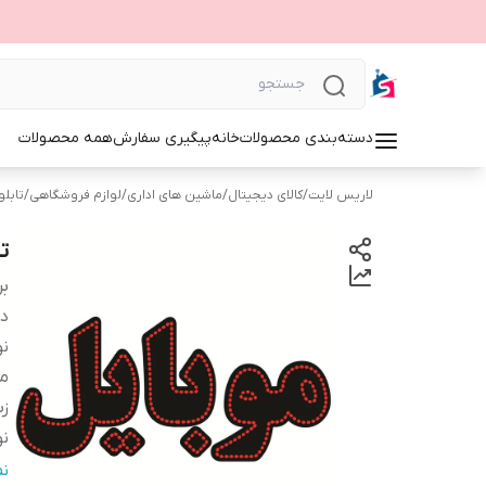
دسته‌بندی محصولات
خانه
پیگیری سفارش
همه محصولات
لاریس لایت
/
کالای دیجیتال
/
ماشین های اداری
/
لوازم فروشگاهی
/
تابلوی 
تا
بر
دس
نو
م
زب
نو
اب
ن