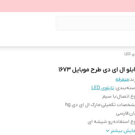
LED
بلو ال ای دی طرح موبایل ۱۶۷۳
ند:
متفرقه
ته‌بندی
:
تابلوی LED
ع اتصال
:
با سیم
شخصات تکمیلی
:
مارک ال ای دی hg
ان
:
فارسی
ع استفاده
:
رو شیشه ای
عاد
:
40×18×5
مایش بیشتر