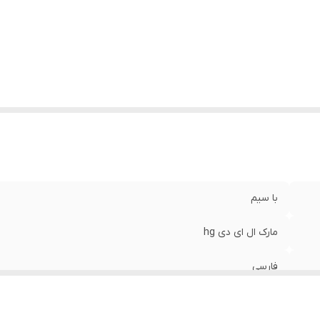
نس
:
Mdf
زن
:
0.5 گرم
با سیم
مارک ال ای دی hg
فارسی
رو شیشه ای