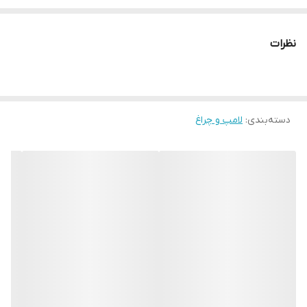
آماده است تا هنری ماندگار به یادگار هدیه دهد. کیفیت و قیمت ما را از
مشتریان سابق ما استعلام نمایید و با خیال راحت سفارش دهید ارسال
نظرات
رایگان همراه با تجهیزات نصب رایگان استفاده از بهترین متریال روز بازار
قیمت کاملا رقابتی
دسته‌بندی
:
لامپ و چراغ