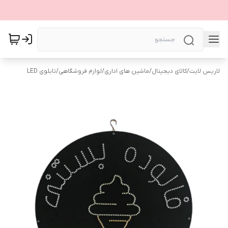
لاریس لایت
/
کالای دیجیتال
/
ماشین های اداری
/
لوازم فروشگاهی
/
تابلوی LED