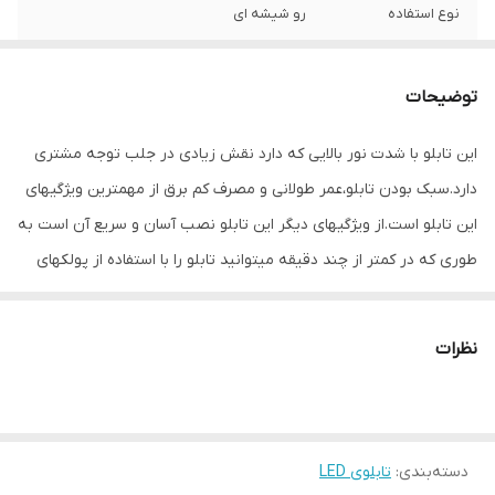
نوع استفاده
رو شیشه ای
ابعاد
58×21×5
توضیحات
جنس
Mdf
این تابلو با شدت نور بالایی که دارد نقش زیادی در جلب توجه مشتری
وزن
1 گرم
دارد.سبک بودن تابلو،عمر طولانی و مصرف کم برق از مهمترین ویژگیهای
این تابلو است.از ویژگیهای دیگر این تابلو نصب آسان و سریع آن است به
طوری که در کمتر از چند دقیقه میتوانید تابلو را با استفاده از پولکهای
حاضری، نصب و استفاده کنید. برخلاف نمونه های دیگر در مقابل نور
خورشید درخشندگی داشته و روز دید است که باعث جلب توجه و جذب
نظرات
مشتری می شود. یکی از مزیتهای این تابلو این است که آداپتور در پشت
تابلو تعبیه شده و نیاز به سیم کشی ندارد و فقط کافی است که دوشاخه
را برق بزنید. برای راحتی نصب سیمی به طول ۳ متر تعبیه شده تا در
دسته‌بندی
:
تابلوی LED
صورت دور بودن پریز از شیشه،نیاز به اضافه کردن سیم نباشد و بر روی