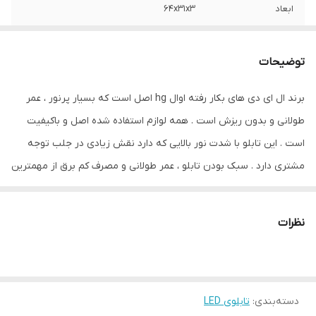
ابعاد
64x31x3
جنس
MDF
توضیحات
وزن
0.6 گرم
برند ال ای دی های بکار رفته اوال hg اصل است که بسیار پرنور ، عمر
طولانی و بدون ریزش است . همه لوازم استفاده شده اصل و باکیفیت
است . این تابلو با شدت نور بالایی که دارد نقش زیادی در جلب توجه
مشتری دارد . سبک بودن تابلو ، عمر طولانی و مصرف کم برق از مهمترین
ویژگیهای این تابلو است . برخلاف نمونه های دیگر در مقابل نور خورشید
درخشندگی داشته و روز دید است که باعث جلب توجه و جذب مشتری
نظرات
می شود .
دسته‌بندی
:
تابلوی LED