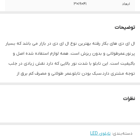
ابعاد
41×19×3
جنس
Mdf
توضیحات
وزن
0.4 گرم
ال ای دی های بکار رفته بهترین نوع ال ای دی در بازار می باشد که بسیار
پرنور،عمرطولانی و بدون ریزش است. همه لوازم استفاده شده اصل و
باکیفیت است. این تابلو با شدت نور بالایی که دارد نقش زیادی در جلب
توجه‌ مشتری دارد.سبک بودن تابلو،عمر طولانی و مصرف کم برق از
مهمترین ویژگیهای این تابلو است.از ویژگیهای دیگر این تابلو نصب آسان
و سریع آن است به طوری که در کمتر از چند دقیقه میتوانید تابلو را با
نظرات
استفاده از پولکهای حاضری، نصب و استفاده کنید. برخلاف نمونه های
دیگر در مقابل نور خورشید درخشندگی داشته و روز دید است که باعث
جلب توجه و جذب مشتری می شود. یکی از مزیتهای این تابلو این است
دسته‌بندی
:
تابلوی LED
که آداپتور در پشت تابلو تعبیه شده و نیاز به سیم کشی ندارد و فقط