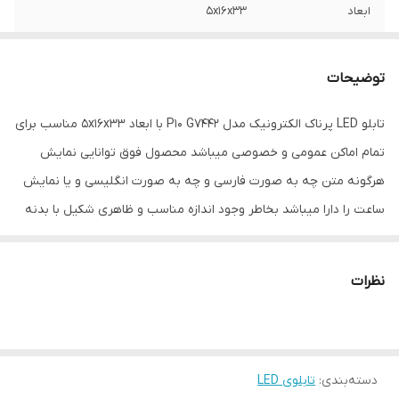
ابعاد
5x16x33
جنس
MDF - اکریلیک
توضیحات
ویژگی‌های دستگاه
امکان نمایش متن دلخواه
تابلو LED پرناک الکترونیک مدل P10 G7442 با ابعاد 5x16x33 مناسب برای
وزن
0.8 گرم
تمام اماکن عمومی و خصوصی میباشد محصول فوق توانایی نمایش
هرگونه متن چه به صورت فارسی و چه به صورت انگلیسی و یا نمایش
ساعت را دارا میباشد بخاطر وجود اندازه مناسب و ظاهری شکیل با بدنه
ای از جنس mdf و صفحه محافظ از جنس اکریلیک از این محصول
میتوان برای نمایش قیمت کالا یا اجناس در فروشگاه ها - نمایش
نظرات
وضعیت ورودی و خروجی پارکینگ ها نمایش متون هشدار دهنده یا
راهنما در ساختمان ها و ادارات و یا هرگونه اطلاعات دیگر در تمام اماکن
مورد استفاده قرار داد. این محصول دارای روشنایی کنترل شده جهت
دسته‌بندی
:
تابلوی LED
استفاده در فضاهای بسته و زیر سقف میباشد همچنین میتوان از