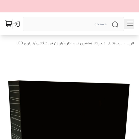
لاریس لایت
/
کالای دیجیتال
/
ماشین های اداری
/
لوازم فروشگاهی
/
تابلوی LED