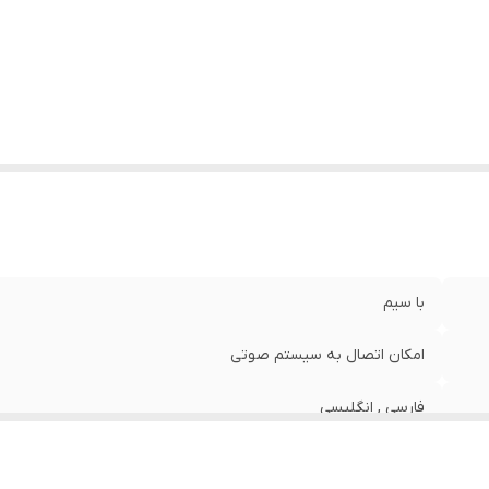
عاد
:
106*42*12
نس
:
بدنه فلزی با رنگ الکترواستاتیک (مشکی چرمی)
ژگی‌های دستگاه
:
امکان نمایش متن دلخواه
زن
:
9 گرم
با سیم
امکان اتصال به سیستم صوتی
فارسی , انگلیسی
آویز