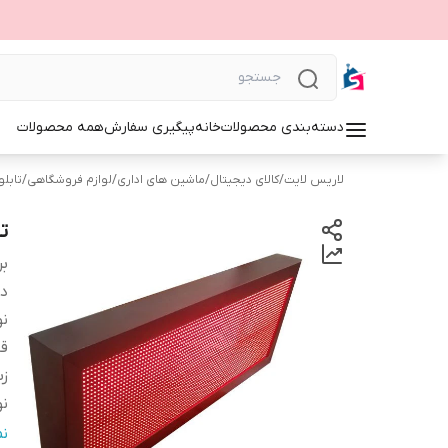
دسته‌بندی محصولات
خانه
پیگیری سفارش
همه محصولات
لاریس لایت
/
کالای دیجیتال
/
ماشین های اداری
/
لوازم فروشگاهی
/
تابلوی 
تا
بر
دس
نو
قا
زب
نو
ن
ن