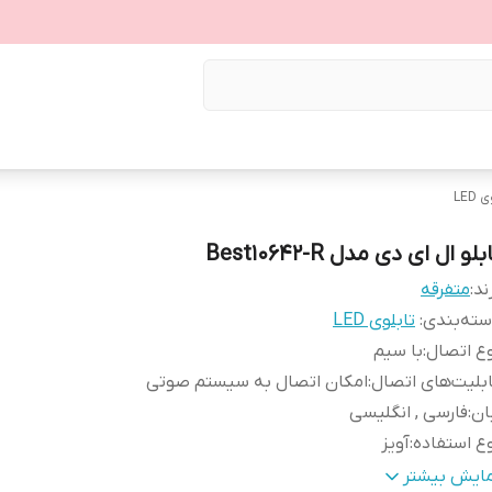
LED
بلو ال ای دی مدل Best10642-R
ند:
متفرقه
ته‌بندی
:
تابلوی LED
ع اتصال
:
با سیم
بلیت‌های اتصال
:
امکان اتصال به سیستم صوتی
ان
:
فارسی , انگلیسی
ع استفاده
:
آویز
حوه نمایش
:
به صورت ماتریسی رنگ قرمز پرنور
مایش بیشتر