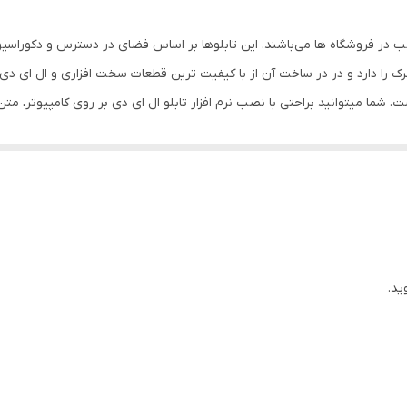
به صورت ماتریسی رنگ قرمز پرنور
نصب در فروشگاه ها می‌باشند. این تابلوها بر اساس فضای در دسترس و دکوراس
106*42*12
ست. شما میتوانید براحتی با نصب نرم افزار تابلو ال ای دی بر روی کامپیوتر، 
بدنه فلزی با رنگ الکترواستاتیک (مشکی چرمی)
امکان نمایش متن دلخواه
9 گرم
ید.