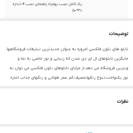
پک کامل نصب بهمراه راهنمای نصب # اندازه
30*50
ابعاد
30*50
توضیحات
قابلیت‌های دستگاه
صفحه نمایش
تابلو های نئون فلکسی امروزه به عنوان جدیدترین تبلیغات فروشگاهها
نوع تابلوی LED
تابلوی تبلیغاتی
جایگزین تابلوهای ال ای دی شدن که زیبایی و نور خاصی به نما و
وزن
500 گرم
ویترین فروشگاه می دهد.از مزایای تابلوهای نئون فلکسی می توان به
نور یکنواخت،تنوع رنگها،مصرف کم ،عمر طولانی و رنگهای جذاب اشاره
کرد که باعث جلب توجه و جذب مشتری میشود. مهمترین قسمت این
تابلوها نئون فلکسی هست که برند میشانه ،متریال فوق العاده با
نظرات
کیفیت استفاده میکند که دارای انعطاف بالا و شدت نور بسیار خوب
هستند. متریال درجه یک باعث زیبایی کار،یکنواختی نور ،شدت نور بالا و
از همه مهمتر عمر طولانی می شود. .زمینه های رنگی باعث جذابیت و