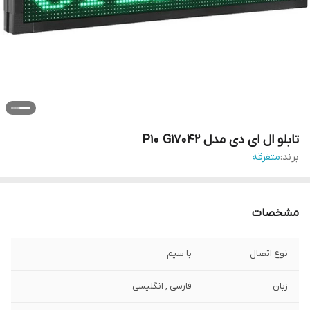
تابلو ال ای دی مدل P10 G17042
برند:
متفرقه
مشخصات
نوع اتصال
با سیم
زبان
فارسی , انگلیسی