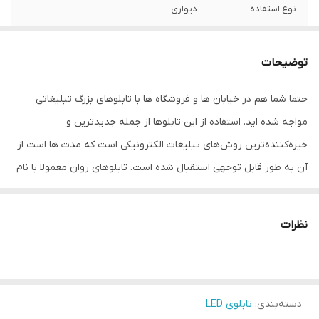
نوع استفاده
دیواری
نحوه نمایش
پیکسل سیز
توضیحات
ابعاد
11x42x170
حتما شما هم در خیابان ها و فروشگاه ها با تابلوهای بزرگ تبلیغاتی
جنس
آهن - پلاستیک
مواجه شده اید. استفاده از این تابلوها از جمله جدیدترین و
ویژگی‌های دستگاه
امکان نمایش متن دلخواه
خیره‌کننده‌ترین روش‌های تبلیغات الکترونیکی است که مدت ها است از
آن به طور قابل توجهی استقبال شده است. تابلوهای روان معمولا با نام
وزن
12 گرم
های دیگری مانند تابلوهای ال ای دی، تابلوهای تبلیغاتی و تابلوهای
دیجیتال هم شناخته می شود. تابلوی های روان از مجموعه ای از
نظرات
دیودهای نورانی تتشکیل می شوند که به صورت ماتریسی روی یک
صفحه قرار گرفته اند. یکی از مشخصه های مهم این تابلوها جذابیت آن
ها و پربازده بودن آن ها نسبت به بنرها و حتی ال ای دی های ثابت
دسته‌بندی
:
تابلوی LED
است؛ چرا که متحرک بودن متن نمایش داده شده باعث جذابیت بصری و