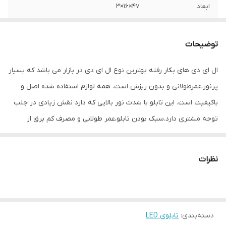
ابعاد
47×16×3
جنس
Mdf
توضیحات
وزن
0.4 گرم
ال ای دی های بکار رفته بهترین نوع ال ای دی در بازار می باشد که بسیار
پرنور،عمرطولانی و بدون ریزش است. همه لوازم استفاده شده اصل و
باکیفیت است. این تابلو با شدت نور بالایی که دارد نقش زیادی در جلب
توجه‌ مشتری دارد.سبک بودن تابلو،عمر طولانی و مصرف کم برق از
مهمترین ویژگیهای این تابلو است.از ویژگیهای دیگر این تابلو نصب آسان
و سریع آن است به طوری که در کمتر از چند دقیقه میتوانید تابلو را با
نظرات
استفاده از پولکهای حاضری، نصب و استفاده کنید. برخلاف نمونه های
دیگر در مقابل نور خورشید درخشندگی داشته و روز دید است که باعث
جلب توجه و جذب مشتری می شود. یکی از مزیتهای این تابلو این است
دسته‌بندی
:
تابلوی LED
که آداپتور در پشت تابلو تعبیه شده و نیاز به سیم کشی ندارد و فقط