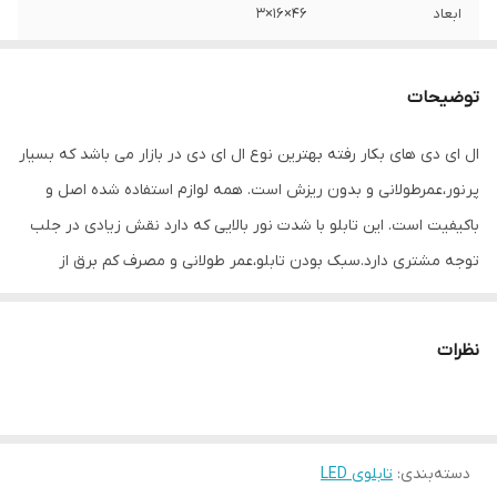
ابعاد
46×16×3
جنس
Mdf
توضیحات
وزن
0.4 گرم
ال ای دی های بکار رفته بهترین نوع ال ای دی در بازار می باشد که بسیار
پرنور،عمرطولانی و بدون ریزش است. همه لوازم استفاده شده اصل و
باکیفیت است. این تابلو با شدت نور بالایی که دارد نقش زیادی در جلب
توجه‌ مشتری دارد.سبک بودن تابلو،عمر طولانی و مصرف کم برق از
مهمترین ویژگیهای این تابلو است.از ویژگیهای دیگر این تابلو نصب آسان
و سریع آن است به طوری که در کمتر از چند دقیقه میتوانید تابلو را با
نظرات
استفاده از پولکهای حاضری، نصب و استفاده کنید. برخلاف نمونه های
دیگر در مقابل نور خورشید درخشندگی داشته و روز دید است که باعث
جلب توجه و جذب مشتری می شود. یکی از مزیتهای این تابلو این است
دسته‌بندی
:
تابلوی LED
که آداپتور در پشت تابلو تعبیه شده و نیاز به سیم کشی ندارد و فقط