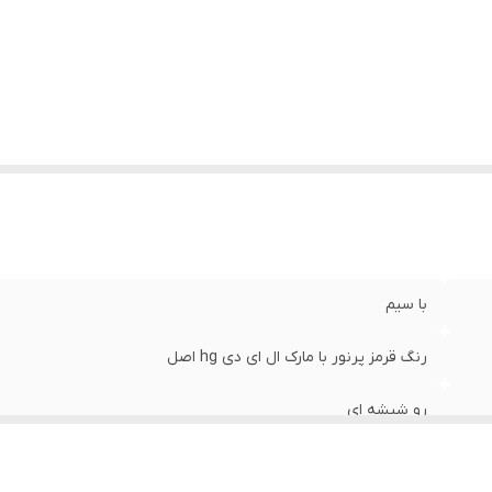
زن
:
0.5 گرم
با سیم
رنگ قرمز پرنور با مارک ال ای دی hg اصل
رو شیشه ای
28×19×5