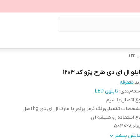
LED
بلو ال ای دی طرح پژو کد ۱۲۰۳
ند:
متفرقه
ته‌بندی
:
تابلوی LED
ع اتصال
:
با سیم
شخصات تکمیلی
:
رنگ قرمز پرنور با مارک ال ای دی hg اصل
ع استفاده
:
رو شیشه ای
عاد
:
28×19×5
نس
:
Mdf
مایش بیشتر