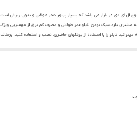
Mdf
ه hg اصل است که بهترین نوع ال ای دی در بازار می باشد که بسیار پرنور ،عمر طولانی و بدو
0.5 گرم
جه مشتری دارد.سبک بودن تابلو،عمر طولانی و مصرف کم برق از مهمترین ویژگیه
یتوانید تابلو را با استفاده از پولکهای حاضری، نصب و استفاده کنید. برخلا
ی شود. یکی از مزیتهای این تابلو این است که آداپتور در پشت تابلو تعبیه
دوشاخه را برق بزنید. برای راحتی نصب سیمی به طول ۳ متر تعبیه شده تا در صورت دور بودن پریز از شیشه،نیاز
یشه،تابلو را روی شیشه و محل مورد نظرتان قرار داده و جای سوراخ ها را ع
ا از داخل سوراخ های تابلو عبور داده و محکم کنید و در انتها کافیست که دوش
ید.