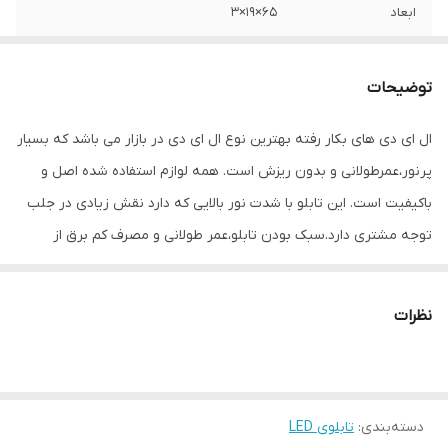
ابعاد
65×19×3
جنس
Mdf
توضیحات
وزن
0.6 گرم
ال ای دی های بکار رفته بهترین نوع ال ای دی در بازار می باشد که بسیار
پرنور،عمرطولانی و بدون ریزش است. همه لوازم استفاده شده اصل و
باکیفیت است. این تابلو با شدت نور بالایی که دارد نقش زیادی در جلب
توجه‌ مشتری دارد.سبک بودن تابلو،عمر طولانی و مصرف کم برق از
مهمترین ویژگیهای این تابلو است.از ویژگیهای دیگر این تابلو نصب آسان
و سریع آن است به طوری که در کمتر از چند دقیقه میتوانید تابلو را با
نظرات
استفاده از پولکهای حاضری، نصب و استفاده کنید. برخلاف نمونه های
دیگر در مقابل نور خورشید درخشندگی داشته و روز دید است که باعث
جلب توجه و جذب مشتری می شود. یکی از مزیتهای این تابلو این است
دسته‌بندی
:
تابلوی LED
که آداپتور در پشت تابلو تعبیه شده و نیاز به سیم کشی ندارد و فقط