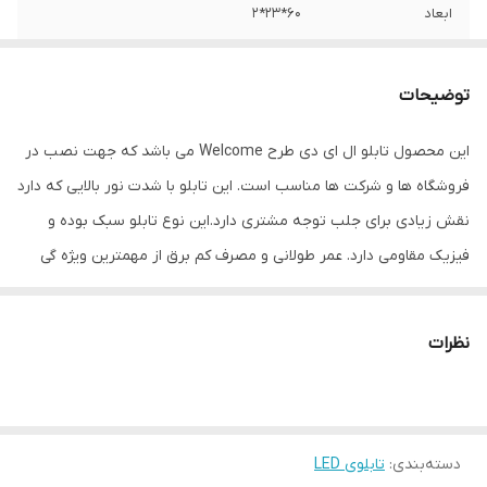
ابعاد
60*23*2
جنس
LED MDF
توضیحات
وزن
0.5 گرم
این محصول تابلو ال ای دی طرح Welcome می باشد که جهت نصب در
فروشگاه ها و شرکت ها مناسب است. این تابلو با شدت نور بالایی که دارد
نقش زیادی برای جلب توجه مشتری دارد.این نوع تابلو سبک بوده و
فیزیک مقاومی دارد. عمر طولانی و مصرف کم برق از مهمترین ویژه گی
های این تابلوهاست.نصب بسیار آسان وسریع موجب می شود تا در
کمترین زمان استفاده از این تابلو را آغاز کنید. علاوه بر قابلیت نصب بر
نظرات
روی شیشه این تابلو می تواند در هر موقعیتی که لازم باشد آویز شود و
یا تکیه داده شود چراکه عملکرد تابلو به محل نصب وابسته نیست.
فیزیک محکم موجب می شود تا نگرانی از بابت آسیب وارد شدن به تابلو
دسته‌بندی
:
تابلوی LED
نداشته باشیم. با شدت نور بالا این تابلو روز دید است و بر خلاف نمونه