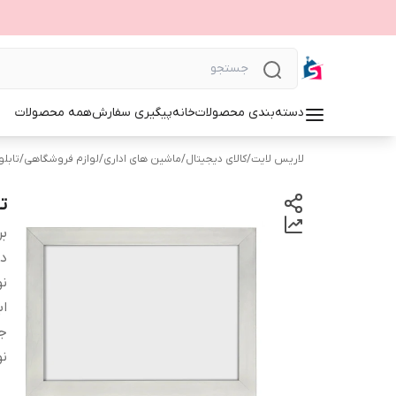
دسته‌بندی محصولات
خانه
پیگیری سفارش
همه محصولات
لاریس لایت
/
کالای دیجیتال
/
ماشین های اداری
/
لوازم فروشگاهی
/
تابلوی 
تا
بر
دس
نو
اب
ج
نو