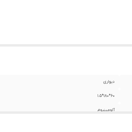
دیواری
60*180*1.5
آلومینیوم
با سیم