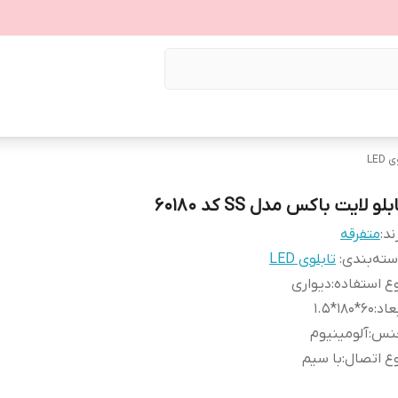
LED
بلو لایت باکس مدل SS کد 60180
ند:
متفرقه
ته‌بندی
:
تابلوی LED
ع استفاده
:
دیواری
عاد
:
60*180*1.5
نس
:
آلومینیوم
ع اتصال
:
با سیم