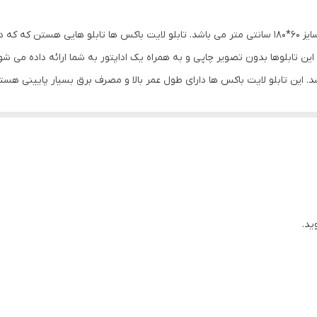
این محصول یک تابلو لایت باکس فریم آلومینیومی به سایز 60*180 سانتی متر می باشد. تابلو لایت باکس
ین تابلوها بدون تصویر چاپی و به همراه یک اداپتور به شما ارائه داده می ش
 باکس تنها 15 میلی متر می باشد. این تابلو لایت باکس ها دارای طول عمر بالا و مصرف برق بسیار 
ل این لایت باکس ها قرار بدهید. انجام این کار راحت است فقط کافیه تا چهار 
بندید. بنابراین هر زمان بخواهید می توانید طرح تصویر را تغییر دهید.
ید.