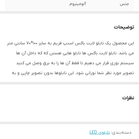
جنس
آلومینیوم
نوع اتصال
با سیم
توضیحات
این محصول یک تابلو لایت باکس اسنپ فریم به سایز 100*70 سانتی متر
می باشد. تابلو لایت باکس ها تابلو هایی هستن که که داخل آن ها
سیستم نوری قرار می دهیم تا فقط آن ها را به برق وصل می کنید
تصویر مورد نظر شما نورانی شود. این تابلوها بدون تصویر چاپی و به
همراه یک اداپتور به شما ارائه داده می شود. لایت باکس اسنپ فریم، و
یا همان لایت باکس اسنپی دارای یک قاب آلومینیومی بوده و برای
نظرات
جلوگیری از آسیب های احتمالی به تصویر بک لایت، روی آن یک پلکسی
شفاف قرار می گیرد. این تابلو لایت باکس ها دارای طول عمر بالا و مصرف
برق بسیار پایینی هستند. برای استفاده از این تابلوها باید تصویر مورد
دسته‌بندی
:
تابلوی LED
نظرتان را به صورت جداگانه بر روی بک لایت چاپ کنید و در داخل این