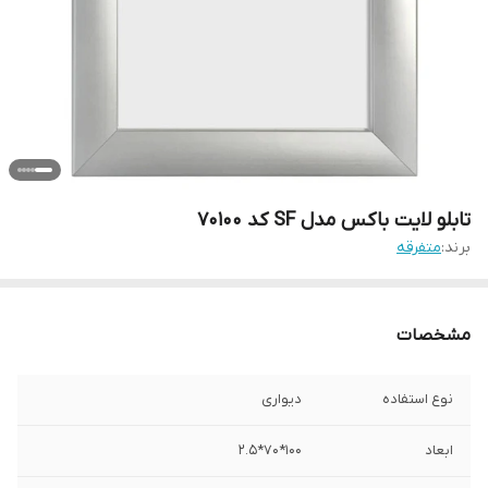
تابلو لایت باکس مدل SF کد 70100
برند:
متفرقه
مشخصات
نوع استفاده
دیواری
ابعاد
100*70*2.5