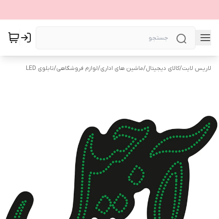
لاریس لایت
/
کالای دیجیتال
/
ماشین های اداری
/
لوازم فروشگاهی
/
تابلوی LED