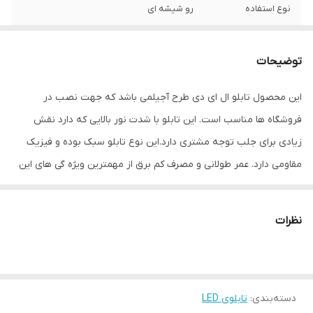
نوع استفاده
رو شیشه ای
ابعاد
55*40*1
توضیحات
جنس
LED MDF
این محصول تابلو ال ای دی طرح آجیلمی باشد که جهت نصب در
وزن
0.5 گرم
فروشگاه ها مناسب است. این تابلو با شدت نور بالایی که دارد نقش
زیادی برای جلب توجه مشتری دارد.این نوع تابلو سبک بوده و فیزیک
مقاومی دارد. عمر طولانی و مصرف کم برق از مهمترین ویژه گی های این
تابلوهاست.نصب بسیار آسان وسریع موجب می شود تا در کمترین زمان
استفاده از این تابلو را آغاز کنید. علاوه بر قابلیت نصب بر روی شیشه این
نظرات
تابلو می تواند در هر موقعیتی که لازم باشد آویز شود و یا تکیه داده
شود چراکه عملکرد تابلو به محل نصب وابسته نیست. فیزیک محکم
موجب می شود تا نگرانی از بابت آسیب وارد شدن به تابلو نداشته
دسته‌بندی
:
تابلوی LED
باشیم. با شدت نور بالا این تابلو روز دید است و بر خلاف نمونه های دیگر