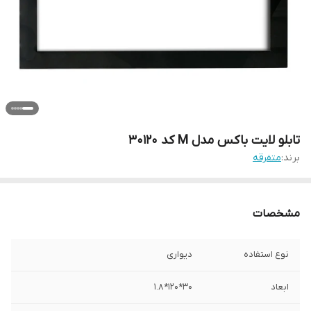
تابلو لایت باکس مدل M کد 30120
برند:
متفرقه
مشخصات
نوع استفاده
دیواری
ابعاد
30*120*1.8