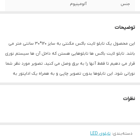
جنس
آلومینیوم
نوع اتصال
با سیم
توضیحات
این محصول یک تابلو لایت باکس مگنتی به سایز 120*30 سانتی متر می
باشد. تابلو لایت باکس ها تابلوهایی هستن که داخل آن ها سیستم نوری
قرار می دهیم تا فقط آنها را به برق وصل می کنید، تصویر مورد نظر شما
نورانی شود. این تابلوها بدون تصویر چاپی و به همراه یک اداپتور به
شما ارائه داده می شود. لایت باکس مگنتی دارای یک قاب آلومینیومی
بوده و پشت لایت باکس مگنتی از تخته MDF استفاده شده است. لایت
نظرات
باکس مگنتی به علت سهولت در باز شدن لایت باکس، برای کسانی که
مدام در حال تغییر و تعویض عکس هستند، بسیار کارآمد و مناسب
است. برای استفاده از این تابلوها باید تصویر مورد نظرتان را به صورت
دسته‌بندی
:
تابلوی LED
جداگانه بر روی بک لایت چاپ کنید و در داخل این لایت باکس ها قرار