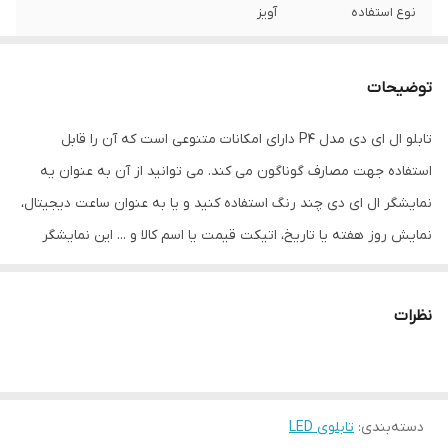
نوع استفاده
آویز
نحوه نمایش
به صورت ماتریسی (ال ای دی های فولکالر
SMD)
توضیحات
ابعاد
25.6*12.8*6
تابلو ال ای دی مدل P4 دارای امکانات متنوعی است که آن را قابل
استفاده جهت مصارف گوناگون می کند. می توانید از آن به عنوان یه
جنس
پلاستیک و فلز
نمایشگر ال ای دی چند رنگ استفاده کنید و یا به عنوان ساعت دیجیتال،
ویژگی‌های دستگاه
امکان نمایش متن دلخواه
نمایش روز هفته یا تاریخ، اتیکت قیمت یا اسم کالا و ... این نمایشگر
دارای 2 کلید فشاری جهت مواقعی که نیاز باشد متن های نمایشی به
وزن
0.5 گرم
صورت دستی تغییر داده شوند می باشد. با استفاده از نرم افزار مربوطه
نظرات
می توانید متن ها و تصاویر مختلف را به سلیقه خودتان بر روی تابلو از
طریف فلش مموری بارگذاری نمایید.
دسته‌بندی
:
تابلوی LED