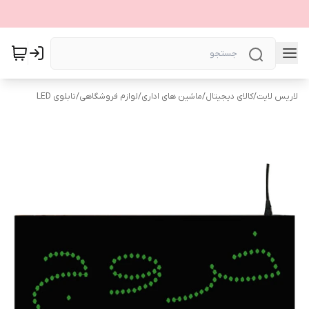
لاریس لایت
/
کالای دیجیتال
/
ماشین های اداری
/
لوازم فروشگاهی
/
تابلوی LED