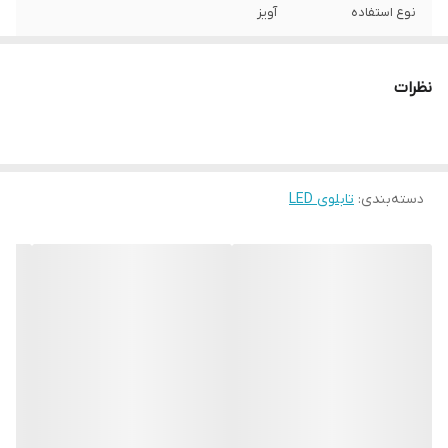
نوع استفاده
آویز
ابعاد
35*30*4
نظرات
جنس
پی وی سی
وزن
1 گرم
دسته‌بندی
:
تابلوی LED