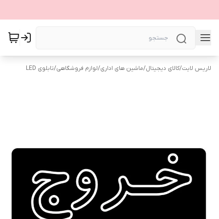
لاریس لایت
/
کالای دیجیتال
/
ماشین های اداری
/
لوازم فروشگاهی
/
تابلوی LED