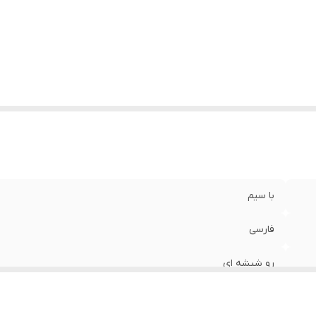
زن
:
0.5 گرم
با سیم
فارسی
رو شیشه ای
32×21×5