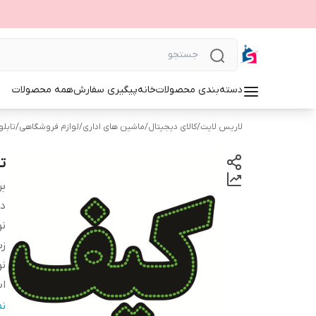
دسته‌بندی محصولات
خانه
پیگیری سفارش
همه محصولات
لاریس لایت
/
کالای دیجیتال
/
ماشین های اداری
/
لوازم فروشگاهی
/
تابلوی 
تا
بر
دس
نو
زب
نو
اب
ج
ن