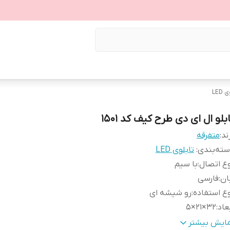
LED
بلو ال ای دی طرح کیف کد ۱۵۰۱
ند:
متفرقه
ته‌بندی
:
تابلوی LED
ع اتصال
:
با سیم
ان
:
فارسی
ع استفاده
:
رو شیشه ای
عاد
:
32×21×5
نس
:
Mdf
مایش بیشتر