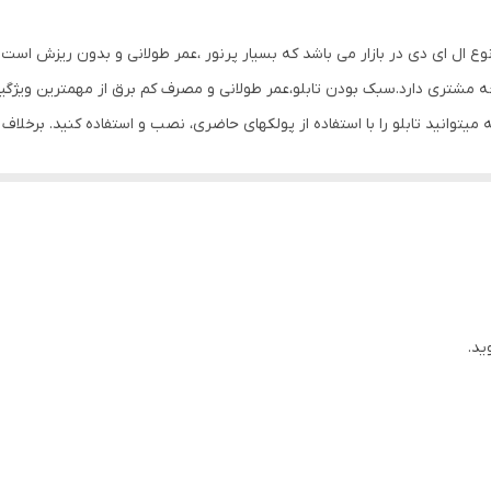
Mdf
ه hg اصل است که بهترین نوع ال ای دی در بازار می باشد که بسیار پرنور ،عمر طولانی و بدو
0.5 گرم
جه مشتری دارد.سبک بودن تابلو،عمر طولانی و مصرف کم برق از مهمترین ویژگیه
یتوانید تابلو را با استفاده از پولکهای حاضری، نصب و استفاده کنید. برخلا
ی شود. یکی از مزیتهای این تابلو این است که آداپتور در پشت تابلو تعبیه
دوشاخه را برق بزنید. برای راحتی نصب سیمی به طول ۳ متر تعبیه شده تا در صورت دور بودن پریز از شیشه،نیاز
یشه،تابلو را روی شیشه و محل مورد نظرتان قرار داده و جای سوراخ ها را ع
ا از داخل سوراخ های تابلو عبور داده و محکم کنید و در انتها کافیست که دوش
ید.