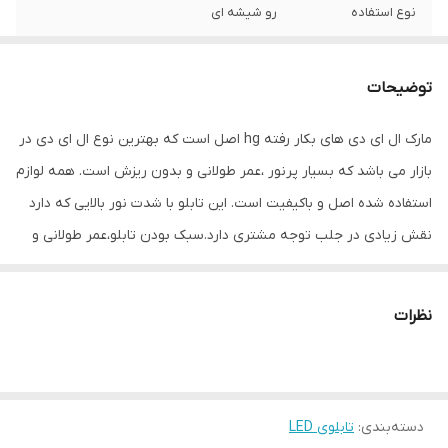
نوع استفاده
رو شیشه ای
ابعاد
32×20×5
توضیحات
جنس
Mdf
مارک ال ای دی های بکار رفته hg اصل است که بهترین نوع ال ای دی در
وزن
0.5 گرم
بازار می باشد که بسیار پرنور ،عمر طولانی و بدون ریزش است. همه لوازم
استفاده شده اصل و باکیفیت است. این تابلو با شدت نور بالایی که دارد
نقش زیادی در جلب توجه مشتری دارد.سبک بودن تابلو،عمر طولانی و
مصرف کم برق از مهمترین ویژگیهای این تابلو است.از ویژگیهای دیگر این
تابلو نصب آسان و سریع آن است به طوری که در کمتر از چند دقیقه
نظرات
میتوانید تابلو را با استفاده از پولکهای حاضری، نصب و استفاده کنید.
برخلاف نمونه های دیگر در مقابل نور خورشید درخشندگی داشته و روز
دید است که باعث جلب توجه و جذب مشتری می شود. یکی از مزیتهای
دسته‌بندی
:
تابلوی LED
این تابلو این است که آداپتور در پشت تابلو تعبیه شده و نیاز به سیم