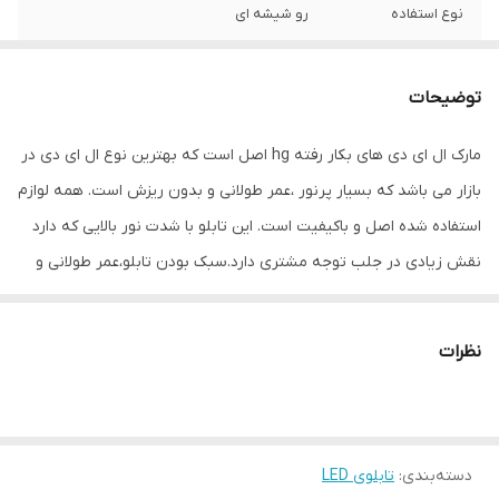
نوع استفاده
رو شیشه ای
ابعاد
42×33×5
توضیحات
جنس
Mdf
مارک ال ای دی های بکار رفته hg اصل است که بهترین نوع ال ای دی در
وزن
0.65 گرم
بازار می باشد که بسیار پرنور ،عمر طولانی و بدون ریزش است. همه لوازم
استفاده شده اصل و باکیفیت است. این تابلو با شدت نور بالایی که دارد
نقش زیادی در جلب توجه مشتری دارد.سبک بودن تابلو،عمر طولانی و
مصرف کم برق از مهمترین ویژگیهای این تابلو است.از ویژگیهای دیگر این
تابلو نصب آسان و سریع آن است به طوری که در کمتر از چند دقیقه
نظرات
میتوانید تابلو را با استفاده از پولکهای حاضری، نصب و استفاده کنید.
برخلاف نمونه های دیگر در مقابل نور خورشید درخشندگی داشته و روز
دید است که باعث جلب توجه و جذب مشتری می شود. یکی از مزیتهای
دسته‌بندی
:
تابلوی LED
این تابلو این است که آداپتور در پشت تابلو تعبیه شده و نیاز به سیم