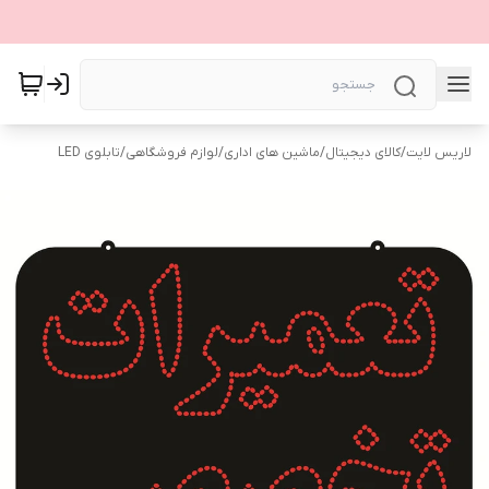
لاریس لایت
/
کالای دیجیتال
/
ماشین های اداری
/
لوازم فروشگاهی
/
تابلوی LED