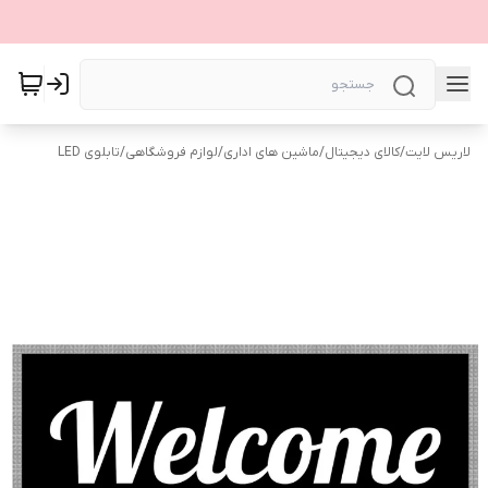
لاریس لایت
/
کالای دیجیتال
/
ماشین های اداری
/
لوازم فروشگاهی
/
تابلوی LED