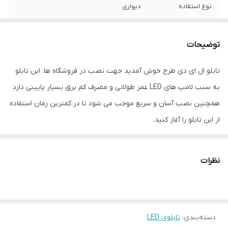
نوع استفاده
دیواری
ابعاد
60*30*5
توضیحات
جنس
پی وی سی و پلگسی
تابلو ال ای دی طرح خوش آمدید جهت نصب در فروشگاه ها. این تابلو
وزن
1 گرم
به سبب لامپ های LED عمر طولانی و مصرف کم برق بسیار پایینی دارد
همچنین نصب آسان و سریع موجب می شود تا در کمترین زمان استفاده
از این تابلو را آغاز کنید.
نظرات
دسته‌بندی
:
تابلوی LED